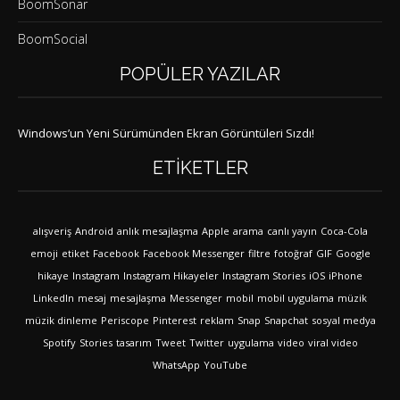
BoomSonar
BoomSocial
POPÜLER YAZILAR
Windows’un Yeni Sürümünden Ekran Görüntüleri Sızdı!
ETIKETLER
alışveriş
Android
anlık mesajlaşma
Apple
arama
canlı yayın
Coca-Cola
emoji
etiket
Facebook
Facebook Messenger
filtre
fotoğraf
GIF
Google
hikaye
Instagram
Instagram Hikayeler
Instagram Stories
iOS
iPhone
LinkedIn
mesaj
mesajlaşma
Messenger
mobil
mobil uygulama
müzik
müzik dinleme
Periscope
Pinterest
reklam
Snap
Snapchat
sosyal medya
Spotify
Stories
tasarım
Tweet
Twitter
uygulama
video
viral video
WhatsApp
YouTube