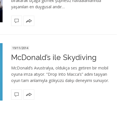
bırakarak uçağa gitmek şüphesiz havaalanlarında
yaşanılan en duygusal andır…
19/11/2014
McDonald’s ile Skydiving
McDonald’s Avustralya, oldukça ses getiren bir mobil
oyuna imza atıyor. “Drop Into Macca’s” adını taşıyan
oyun tam anlamıyla gökyüzü dalışı deneyimi sunuyor.