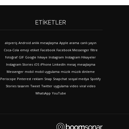
ETIKETLER
alışveriş
Android
anlık mesajlaşma
Apple
arama
canlı yayın
Coca-Cola
emoji
etiket
Facebook
Facebook Messenger
filtre
fotoğraf
GIF
Google
hikaye
Instagram
Instagram Hikayeler
Instagram Stories
iOS
iPhone
LinkedIn
mesaj
mesajlaşma
Messenger
mobil
mobil uygulama
müzik
müzik dinleme
Periscope
Pinterest
reklam
Snap
Snapchat
sosyal medya
Spotify
Stories
tasarım
Tweet
Twitter
uygulama
video
viral video
WhatsApp
YouTube