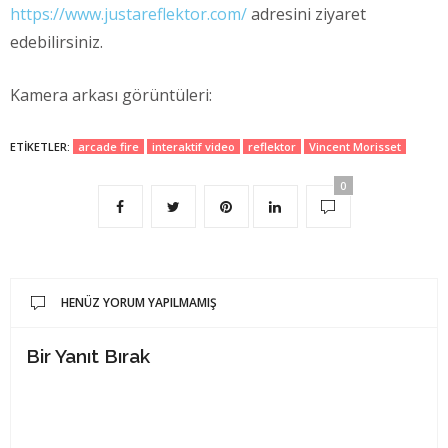
https://www.justareflektor.com/
adresini ziyaret
edebilirsiniz.
Kamera arkası görüntüleri:
ETIKETLER:
arcade fire
interaktif video
reflektor
Vincent Morisset
0
HENÜZ YORUM YAPILMAMIŞ
Bir Yanıt Bırak