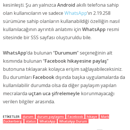
kesinleşti. Şu an yalnızca
Android
akıllı telefona sahip
olan kullanıcıların ve sadece
WhatsApp
‘ın 2.19.258
sürümüne sahip olanların kullanabildiği özelliğin nasıl
kullanılacağının ayrıntılı anlatımı için
WhatsApp
resmi
sitesinde bir SSS sayfası oluşturuldu bile.
WhatsApp
’da bulunan “
Durumum
” seçeneğinin alt
kısmında bulunan “
Facebook hikayesine paylaş
”
butonuna tıklayarak kolayca erişim sağlayabileceksiniz.
Bu durumları
Facebook
dışında başka uygulamalarda da
kullanılabilir durumda olsa da diğer paylaşım yapılan
mecralarda
uçtan uca şifrelemeyle
korunmayacağı
verilen bilgiler arasında.
ETIKETLER:
durum
durum paylaşımı
Facebook
hikaye
Mark
Zuckerberg
status
WhatsApp
WhatsApp Durum