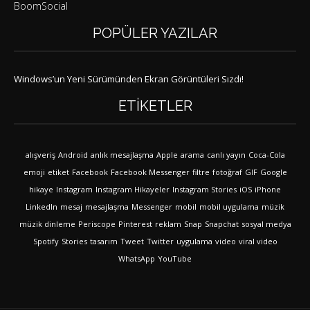
BoomSocial
POPÜLER YAZILAR
Windows’un Yeni Sürümünden Ekran Görüntüleri Sızdı!
ETIKETLER
alışveriş
Android
anlık mesajlaşma
Apple
arama
canlı yayın
Coca-Cola
emoji
etiket
Facebook
Facebook Messenger
filtre
fotoğraf
GIF
Google
hikaye
Instagram
Instagram Hikayeler
Instagram Stories
iOS
iPhone
LinkedIn
mesaj
mesajlaşma
Messenger
mobil
mobil uygulama
müzik
müzik dinleme
Periscope
Pinterest
reklam
Snap
Snapchat
sosyal medya
Spotify
Stories
tasarım
Tweet
Twitter
uygulama
video
viral video
WhatsApp
YouTube