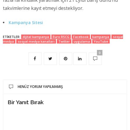
takvimlerine kayıt etmeyi destekliyor.
Kampanya Sitesi
ETIKETLER:
dijital kampanya
Euro RSCG
Facebook
kampanya
sosyal
medya
sosyal medya kanalları
Twitter
uygulama
YouTube
0
HENÜZ YORUM YAPILMAMIŞ
Bir Yanıt Bırak