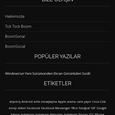
Hakkımızda
Tick Tock Boom
BoomSonar
BoomSocial
POPÜLER YAZILAR
Windows’un Yeni Sürümünden Ekran Görüntüleri Sızdı!
ETIKETLER
alışveriş
Android
anlık mesajlaşma
Apple
arama
canlı yayın
Coca-Cola
emoji
etiket
Facebook
Facebook Messenger
filtre
fotoğraf
GIF
Google
hikaye
Instagram
Instagram Hikayeler
Instagram Stories
iOS
iPhone