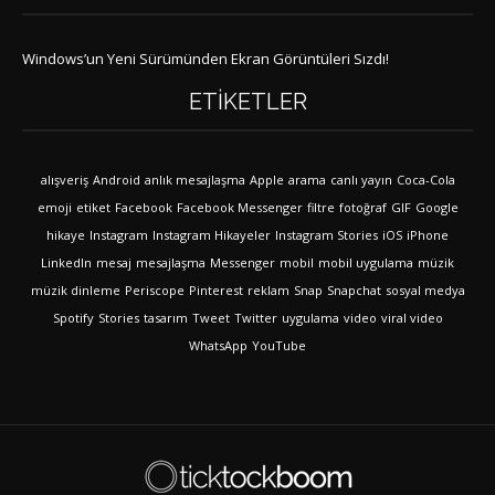
Windows’un Yeni Sürümünden Ekran Görüntüleri Sızdı!
ETIKETLER
alışveriş
Android
anlık mesajlaşma
Apple
arama
canlı yayın
Coca-Cola
emoji
etiket
Facebook
Facebook Messenger
filtre
fotoğraf
GIF
Google
hikaye
Instagram
Instagram Hikayeler
Instagram Stories
iOS
iPhone
LinkedIn
mesaj
mesajlaşma
Messenger
mobil
mobil uygulama
müzik
müzik dinleme
Periscope
Pinterest
reklam
Snap
Snapchat
sosyal medya
Spotify
Stories
tasarım
Tweet
Twitter
uygulama
video
viral video
WhatsApp
YouTube