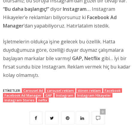
olursanız; bu soruya Instagram’dan güzel bir cevap var.
“Bu daha başlangıç!”
diyor
Instagram…
Instagram
Hikayeler’e reklamları biliyorsunuz ki
Facebook Ad
Manager
’dan yapabiliyoruz. Hatırlatalım istedik.
İşletmelerin oldukça işine gelecek bu özellik. Hatta
duyduğumuza göre, özelliği duyar duymaz çalışmalara
başlayan markalar bile varmış!
GAP, Netflix
gibi… İyi bir
fırsat sundu bize Instagram. Reklam vermek hiç bu kadar
kolay olmamıştı.
ETIKETLER:
Carousel Ad
carousel reklam
dönen reklam
Facebook
Facebook Ad Manager
GAP
Instagram
Instagram Hikayeler
Instagram Stories
neflix
0