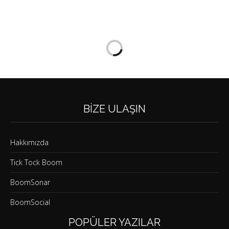
BIZE ULAŞIN
Hakkımızda
Tick Tock Boom
BoomSonar
BoomSocial
POPÜLER YAZILAR