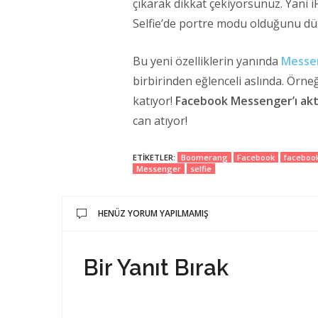
çıkarak dikkat çekiyorsunuz. Yani 
Selfie’de portre modu olduğunu d
Bu yeni özelliklerin yanında
Messe
birbirinden eğlenceli aslında. Örneğ
katıyor!
Facebook Messenger’ı akt
can atıyor!
ETIKETLER:
Boomerang
Facebook
facebook 
Messenger
selfie
HENÜZ YORUM YAPILMAMIŞ
Bir Yanıt Bırak