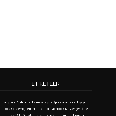
ETIKETLER
alışveriş
Android
anlık mesajlaşma
Apple
arama
canlı yayın
Coca-Cola
emoji
etiket
Facebook
Facebook Messenger
filtre
fotoğraf
GIF
Google
hikaye
Instagram
Instagram Hikayeler