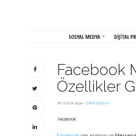
SOSYAL MEDYA
DİJİTAL PR
Facebook M
Özellikler G
18/12/2018
CEREN ŞENSOY
Yazar:
FACEBOOK
Facebook
pes etmiyor ve
Messeng