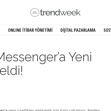
ONLINE İTİBAR YÖNETİMİ
DİJİTAL PAZARLAMA
SOS
essenger’a Yeni
eldi!
er’a
yeni özellikler getirmek için hala çabalıyor. Neden