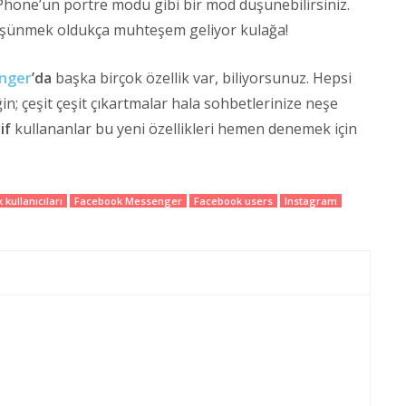
iPhone’un portre modu gibi bir mod düşünebilirsiniz.
üşünmek oldukça muhteşem geliyor kulağa!
nger
’da
başka birçok özellik var, biliyorsunuz. Hepsi
in; çeşit çeşit çıkartmalar hala sohbetlerinize neşe
if
kullananlar bu yeni özellikleri hemen denemek için
kullanıcıları
Facebook Messenger
Facebook users
Instagram