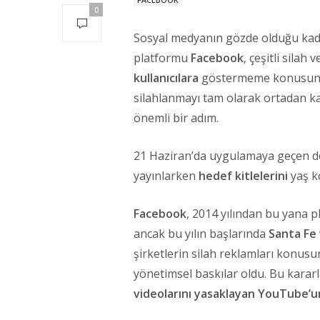
0
Sosyal medyanın gözde olduğu ka
platformu
Facebook
, çeşitli silah
kullanıcılara
göstermeme konusunda k
silahlanmayı tam olarak ortadan k
önemli bir adım.
21 Haziran’da uygulamaya geçen de
yayınlarken
hedef kitlelerini
yaş k
Facebook
, 2014 yılından bu yana p
ancak bu yılın başlarında
Santa Fe
şirketlerin silah reklamları konus
yönetimsel baskılar oldu. Bu karar
videolarını yasaklayan YouTube’u