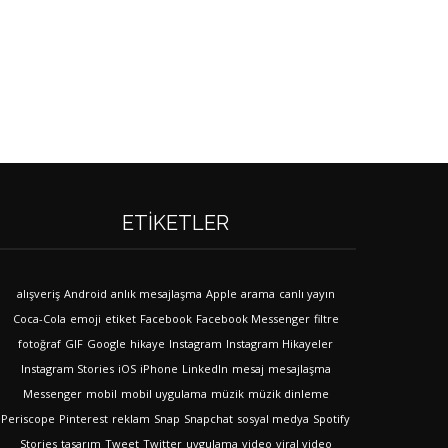
ETIKETLER
alışveriş
Android
anlık mesajlaşma
Apple
arama
canlı yayın
Coca-Cola
emoji
etiket
Facebook
Facebook Messenger
filtre
fotoğraf
GIF
Google
hikaye
Instagram
Instagram Hikayeler
Instagram Stories
iOS
iPhone
LinkedIn
mesaj
mesajlaşma
Messenger
mobil
mobil uygulama
müzik
müzik dinleme
Periscope
Pinterest
reklam
Snap
Snapchat
sosyal medya
Spotify
Stories
tasarım
Tweet
Twitter
uygulama
video
viral video