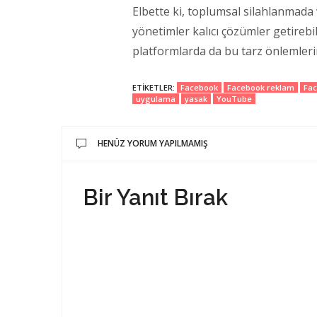
Elbette ki, toplumsal silahlanmada 
yönetimler kalıcı çözümler getirebil
platformlarda da bu tarz önlemlerin
ETIKETLER:
Facebook
Facebook reklam
Fac
uygulama
yasak
YouTube
HENÜZ YORUM YAPILMAMIŞ
Bir Yanıt Bırak