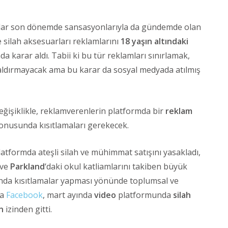
dar son dönemde sansasyonlarıyla da gündemde olan
 ve silah aksesuarları reklamlarını
18 yaşın altındaki
arar aldı. Tabii ki bu tür reklamları sınırlamak,
aldırmayacak ama bu karar da sosyal medyada atılmış
ğişiklikle, reklamverenlerin platformda bir
reklam
onusunda kısıtlamaları gerekecek.
latformda ateşli silah ve mühimmat satışını yasakladı,
ve
Parkland
‘daki okul katliamlarını takiben büyük
unda kısıtlamalar yapması yönünde toplumsal ve
la
Facebook
, mart ayında
video
platformunda
silah
n
izinden gitti.