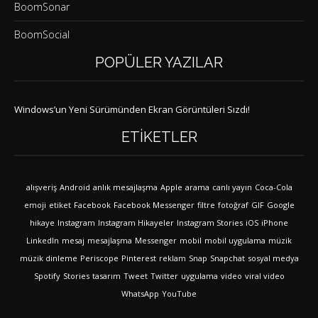
BoomSonar
BoomSocial
POPÜLER YAZILAR
Windows’un Yeni Sürümünden Ekran Görüntüleri Sızdı!
ETIKETLER
alışveriş
Android
anlık mesajlaşma
Apple
arama
canlı yayın
Coca-Cola
emoji
etiket
Facebook
Facebook Messenger
filtre
fotoğraf
GIF
Google
hikaye
Instagram
Instagram Hikayeler
Instagram Stories
iOS
iPhone
LinkedIn
mesaj
mesajlaşma
Messenger
mobil
mobil uygulama
müzik
müzik dinleme
Periscope
Pinterest
reklam
Snap
Snapchat
sosyal medya
Spotify
Stories
tasarım
Tweet
Twitter
uygulama
video
viral video
WhatsApp
YouTube