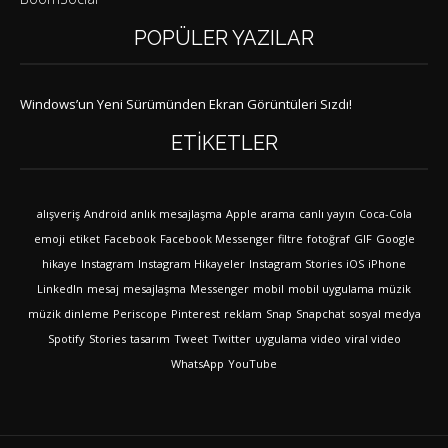
POPÜLER YAZILAR
Windows’un Yeni Sürümünden Ekran Görüntüleri Sızdı!
ETIKETLER
alışveriş
Android
anlık mesajlaşma
Apple
arama
canlı yayın
Coca-Cola
emoji
etiket
Facebook
Facebook Messenger
filtre
fotoğraf
GIF
Google
hikaye
Instagram
Instagram Hikayeler
Instagram Stories
iOS
iPhone
LinkedIn
mesaj
mesajlaşma
Messenger
mobil
mobil uygulama
müzik
müzik dinleme
Periscope
Pinterest
reklam
Snap
Snapchat
sosyal medya
Spotify
Stories
tasarım
Tweet
Twitter
uygulama
video
viral video
WhatsApp
YouTube