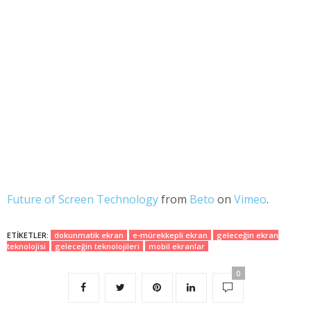
Future of Screen Technology
from
Beto
on
Vimeo
.
ETIKETLER:
dokunmatik ekran
e-mürekkepli ekran
geleceğin ekran
teknolojisi
geleceğin teknolojileri
mobil ekranlar
0