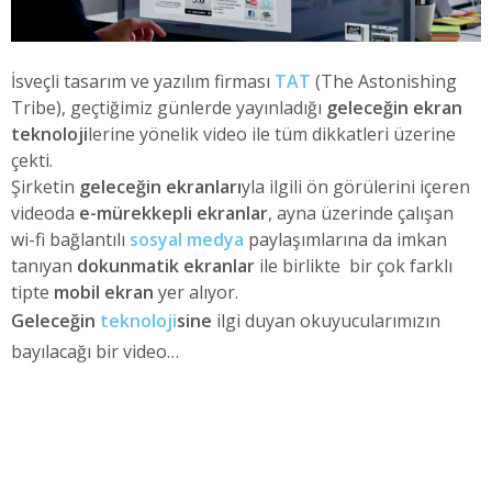
İsveçli tasarım ve yazılım firması
TAT
(The Astonishing
Tribe), geçtiğimiz günlerde yayınladığı
geleceğin ekran
teknoloji
lerine yönelik video ile tüm dikkatleri üzerine
çekti.
Şirketin
geleceğin ekranları
yla ilgili ön görülerini içeren
videoda
e-mürekkepli ekranlar
, ayna üzerinde çalışan
wi-fi bağlantılı
sosyal medya
paylaşımlarına da imkan
tanıyan
dokunmatik ekranlar
ile birlikte bir çok farklı
tipte
mobil ekran
yer alıyor.
Geleceğin
teknoloji
sine
ilgi duyan okuyucularımızın
bayılacağı bir video…