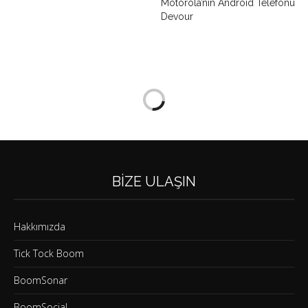
Motorola’nın Android Telefonu
Devour
BIZE ULAŞIN
Hakkımızda
Tick Tock Boom
BoomSonar
BoomSocial