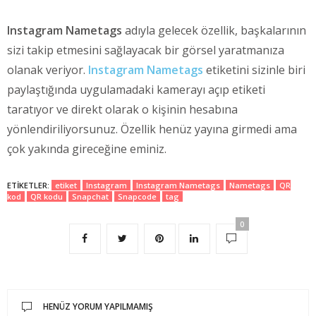
Instagram Nametags
adıyla gelecek özellik, başkalarının
sizi takip etmesini sağlayacak bir görsel yaratmanıza
olanak veriyor.
Instagram Nametags
etiketini sizinle biri
paylaştığında uygulamadaki kamerayı açıp etiketi
taratıyor ve direkt olarak o kişinin hesabına
yönlendiriliyorsunuz. Özellik henüz yayına girmedi ama
çok yakında gireceğine eminiz.
ETIKETLER:
etiket
Instagram
Instagram Nametags
Nametags
QR
kod
QR kodu
Snapchat
Snapcode
tag
0
HENÜZ YORUM YAPILMAMIŞ