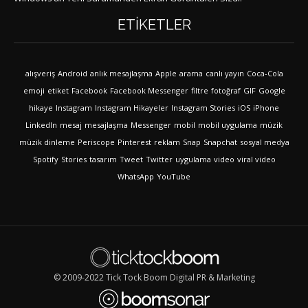
ETIKETLER
alışveriş
Android
anlık mesajlaşma
Apple
arama
canlı yayın
Coca-Cola
emoji
etiket
Facebook
Facebook Messenger
filtre
fotoğraf
GIF
Google
hikaye
Instagram
Instagram Hikayeler
Instagram Stories
iOS
iPhone
LinkedIn
mesaj
mesajlaşma
Messenger
mobil
mobil uygulama
müzik
müzik dinleme
Periscope
Pinterest
reklam
Snap
Snapchat
sosyal medya
Spotify
Stories
tasarım
Tweet
Twitter
uygulama
video
viral video
WhatsApp
YouTube
© 2009-2022 Tick Tock Boom Digital PR & Marketing