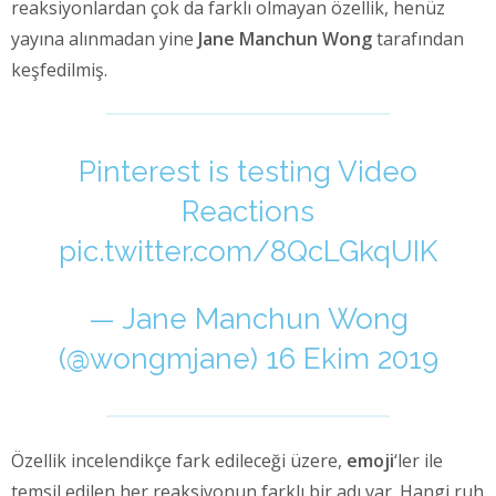
reaksiyonlardan çok da farklı olmayan özellik, henüz
yayına alınmadan yine
Jane Manchun Wong
tarafından
keşfedilmiş.
Pinterest is testing Video
Reactions
pic.twitter.com/8QcLGkqUIK
— Jane Manchun Wong
(@wongmjane)
16 Ekim 2019
Özellik incelendikçe fark edileceği üzere,
emoji
‘ler ile
temsil edilen her reaksiyonun farklı bir adı var. Hangi ruh