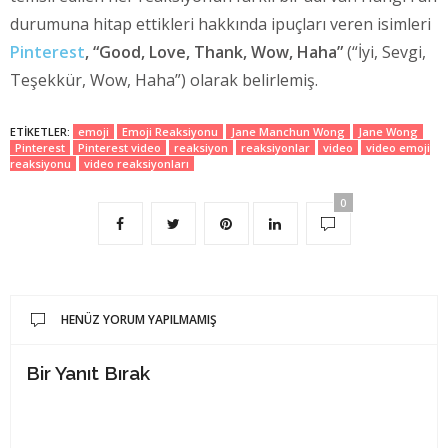
durumuna hitap ettikleri hakkında ipuçları veren isimleri
Pinterest
,
“Good, Love, Thank, Wow, Haha”
(“İyi, Sevgi,
Teşekkür, Wow, Haha”) olarak belirlemiş.
ETIKETLER:
emoji
Emoji Reaksiyonu
Jane Manchun Wong
Jane Wong
Pinterest
Pinterest video
reaksiyon
reaksiyonlar
video
video emoji
reaksiyonu
video reaksiyonları
0
HENÜZ YORUM YAPILMAMIŞ
Bir Yanıt Bırak