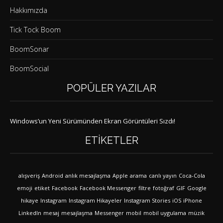
Hakkımızda
Tick Tock Boom
BoomSonar
BoomSocial
POPÜLER YAZILAR
Windows’un Yeni Sürümünden Ekran Görüntüleri Sızdı!
ETIKETLER
alışveriş
Android
anlık mesajlaşma
Apple
arama
canlı yayın
Coca-Cola
emoji
etiket
Facebook
Facebook Messenger
filtre
fotoğraf
GIF
Google
hikaye
Instagram
Instagram Hikayeler
Instagram Stories
iOS
iPhone
LinkedIn
mesaj
mesajlaşma
Messenger
mobil
mobil uygulama
müzik