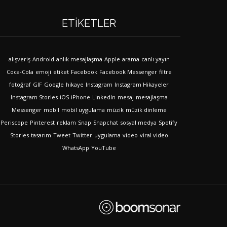
ETIKETLER
alışveriş
Android
anlık mesajlaşma
Apple
arama
canlı yayın
Coca-Cola
emoji
etiket
Facebook
Facebook Messenger
filtre
fotoğraf
GIF
Google
hikaye
Instagram
Instagram Hikayeler
Instagram Stories
iOS
iPhone
LinkedIn
mesaj
mesajlaşma
Messenger
mobil
mobil uygulama
müzik
müzik dinleme
Periscope
Pinterest
reklam
Snap
Snapchat
sosyal medya
Spotify
Stories
tasarım
Tweet
Twitter
uygulama
video
viral video
WhatsApp
YouTube