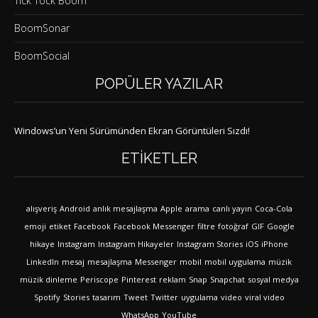
Tick Tock Boom
BoomSonar
BoomSocial
POPÜLER YAZILAR
Windows’un Yeni Sürümünden Ekran Görüntüleri Sızdı!
ETIKETLER
alışveriş
Android
anlık mesajlaşma
Apple
arama
canlı yayın
Coca-Cola
emoji
etiket
Facebook
Facebook Messenger
filtre
fotoğraf
GIF
Google
hikaye
Instagram
Instagram Hikayeler
Instagram Stories
iOS
iPhone
LinkedIn
mesaj
mesajlaşma
Messenger
mobil
mobil uygulama
müzik
müzik dinleme
Periscope
Pinterest
reklam
Snap
Snapchat
sosyal medya
Spotify
Stories
tasarım
Tweet
Twitter
uygulama
video
viral video
WhatsApp
YouTube