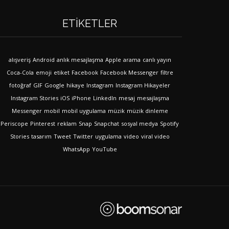
ETIKETLER
alışveriş
Android
anlık mesajlaşma
Apple
arama
canlı yayın
Coca-Cola
emoji
etiket
Facebook
Facebook Messenger
filtre
fotoğraf
GIF
Google
hikaye
Instagram
Instagram Hikayeler
Instagram Stories
iOS
iPhone
LinkedIn
mesaj
mesajlaşma
Messenger
mobil
mobil uygulama
müzik
müzik dinleme
Periscope
Pinterest
reklam
Snap
Snapchat
sosyal medya
Spotify
Stories
tasarım
Tweet
Twitter
uygulama
video
viral video
WhatsApp
YouTube