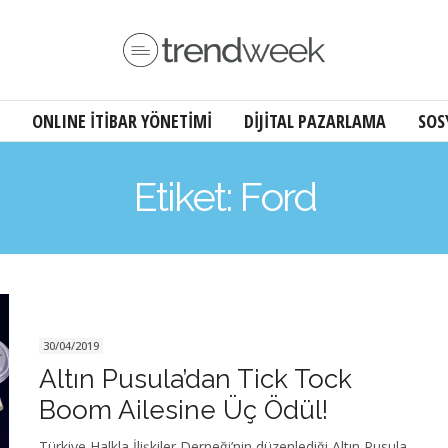
ONLINE İTİBAR YÖNETİMİ
DİJİTAL PAZARLAMA
SOS
Etiket: Ford
30/04/2019
Altın Pusula’dan Tick Tock
Boom Ailesine Üç Ödül!
Türkiye Halkla İlişkiler Derneği’nin düzenlediği Altın Pusula