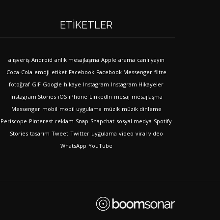
ETIKETLER
alışveriş
Android
anlık mesajlaşma
Apple
arama
canlı yayın
Coca-Cola
emoji
etiket
Facebook
Facebook Messenger
filtre
fotoğraf
GIF
Google
hikaye
Instagram
Instagram Hikayeler
Instagram Stories
iOS
iPhone
LinkedIn
mesaj
mesajlaşma
Messenger
mobil
mobil uygulama
müzik
müzik dinleme
Periscope
Pinterest
reklam
Snap
Snapchat
sosyal medya
Spotify
Stories
tasarım
Tweet
Twitter
uygulama
video
viral video
WhatsApp
YouTube