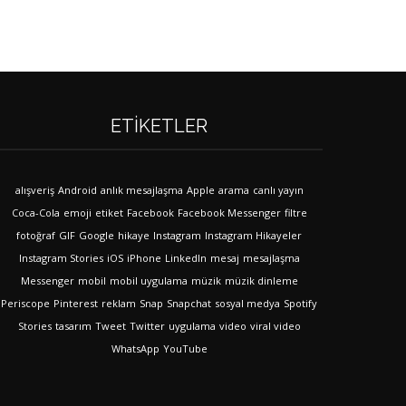
ETIKETLER
alışveriş
Android
anlık mesajlaşma
Apple
arama
canlı yayın
Coca-Cola
emoji
etiket
Facebook
Facebook Messenger
filtre
fotoğraf
GIF
Google
hikaye
Instagram
Instagram Hikayeler
Instagram Stories
iOS
iPhone
LinkedIn
mesaj
mesajlaşma
Messenger
mobil
mobil uygulama
müzik
müzik dinleme
Periscope
Pinterest
reklam
Snap
Snapchat
sosyal medya
Spotify
Stories
tasarım
Tweet
Twitter
uygulama
video
viral video
WhatsApp
YouTube