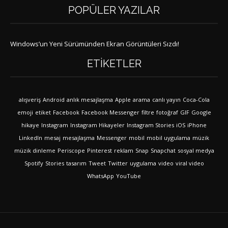
POPÜLER YAZILAR
Windows’un Yeni Sürümünden Ekran Görüntüleri Sızdı!
ETIKETLER
alışveriş
Android
anlık mesajlaşma
Apple
arama
canlı yayın
Coca-Cola
emoji
etiket
Facebook
Facebook Messenger
filtre
fotoğraf
GIF
Google
hikaye
Instagram
Instagram Hikayeler
Instagram Stories
iOS
iPhone
LinkedIn
mesaj
mesajlaşma
Messenger
mobil
mobil uygulama
müzik
müzik dinleme
Periscope
Pinterest
reklam
Snap
Snapchat
sosyal medya
Spotify
Stories
tasarım
Tweet
Twitter
uygulama
video
viral video
WhatsApp
YouTube