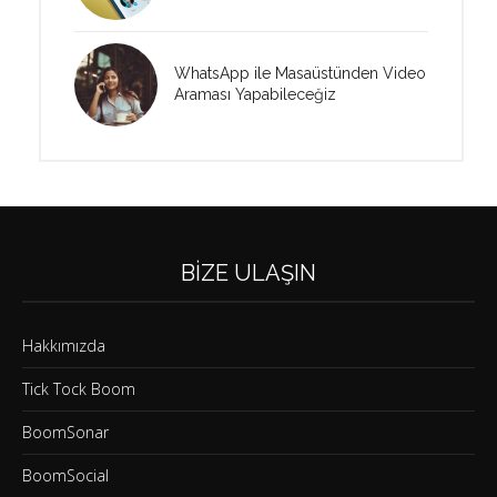
WhatsApp ile Masaüstünden Video
Araması Yapabileceğiz
BIZE ULAŞIN
Hakkımızda
Tick Tock Boom
BoomSonar
BoomSocial