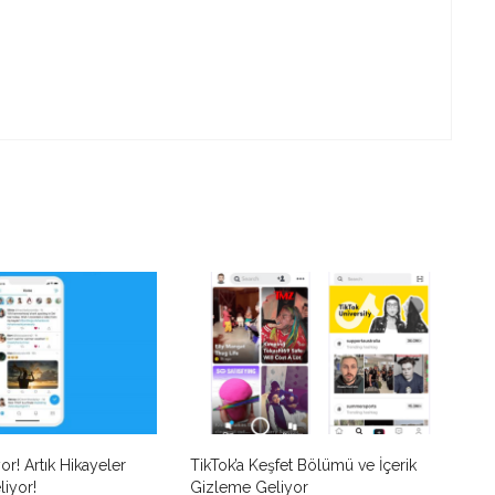
r! Artık Hikayeler
TikTok’a Keşfet Bölümü ve İçerik
liyor!
Gizleme Geliyor