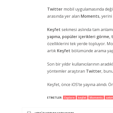
Twitter
mobil uygulamasında değiş
arasında yer alan
Moments
, yerin
Keşfet
sekmesi aslında tam anlam
yapma, popüler içerikleri görme, 
özelliklerini tek yerde topluyor. M
artık
Keşfet
bölümünde arama yapıl
Son bir yıldır kullanıcılarının aradık
yöntemler araştıran
Twitter
, bun
Keşfet, önce iOS’te yayına alındı. 
ETIKETLER:
Explore
keşfet
Moments
sek