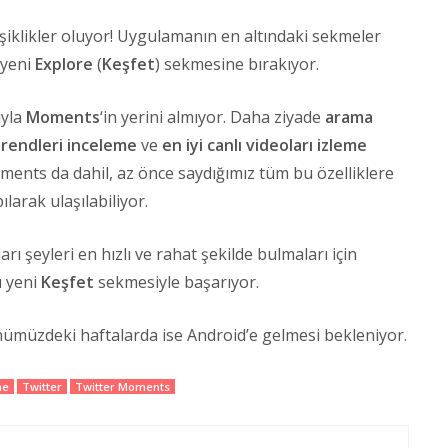
iklikler oluyor! Uygulamanın en altındaki sekmeler
i yeni
Explore
(
Keşfet
) sekmesine bırakıyor.
ıyla
Moments
‘in yerini almıyor. Daha ziyade
arama
trendleri inceleme
ve
en iyi canlı videoları izleme
oments da dahil, az önce saydığımız tüm bu özelliklere
arak ulaşılabiliyor.
ları şeyleri en hızlı ve rahat şekilde bulmaları için
u yeni
Keşfet
sekmesiyle başarıyor.
Önümüzdeki haftalarda ise Android’e gelmesi bekleniyor.
me
Twitter
Twitter Moments