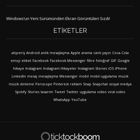
Windows’un Yeni Sürümünden Ekran Görüntüleri Sızdı!
ETIKETLER
alışveriş
Android
anlık mesajlaşma
Apple
arama
canlı yayın
Coca-Cola
emoji
etiket
Facebook
Facebook Messenger
filtre
fotoğraf
GIF
Google
hikaye
Instagram
Instagram Hikayeler
Instagram Stories
iOS
iPhone
LinkedIn
mesaj
mesajlaşma
Messenger
mobil
mobil uygulama
müzik
müzik dinleme
Periscope
Pinterest
reklam
Snap
Snapchat
sosyal medya
Spotify
Stories
tasarım
Tweet
Twitter
uygulama
video
viral video
WhatsApp
YouTube