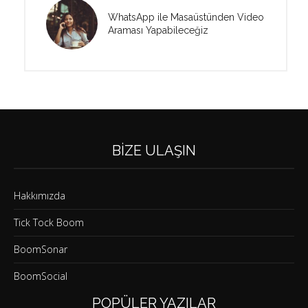
WhatsApp ile Masaüstünden Video
Araması Yapabileceğiz
BIZE ULAŞIN
Hakkımızda
Tick Tock Boom
BoomSonar
BoomSocial
POPÜLER YAZILAR