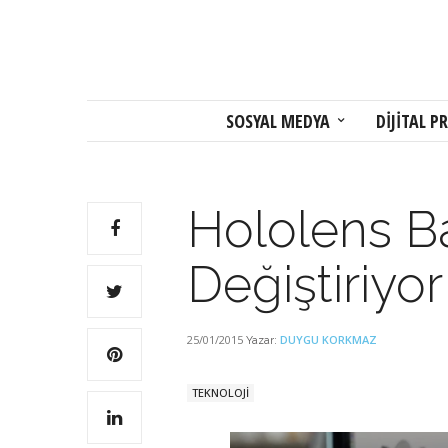
SOSYAL MEDYA
DİJİTAL PR
Hololens Ba
Değiştiriyor
25/01/2015
DUYGU KORKMAZ
Yazar:
TEKNOLOJİ