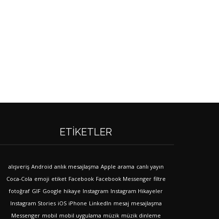
ETIKETLER
alışveriş
Android
anlık mesajlaşma
Apple
arama
canlı yayın
Coca-Cola
emoji
etiket
Facebook
Facebook Messenger
filtre
fotoğraf
GIF
Google
hikaye
Instagram
Instagram Hikayeler
Instagram Stories
iOS
iPhone
LinkedIn
mesaj
mesajlaşma
Messenger
mobil
mobil uygulama
müzik
müzik dinleme