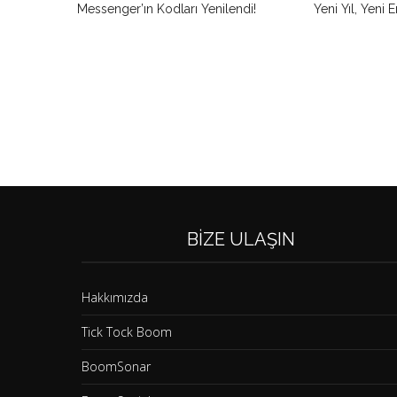
Messenger’ın Kodları Yenilendi!
Yeni Yıl, Yeni E
BIZE ULAŞIN
Hakkımızda
Tick Tock Boom
BoomSonar