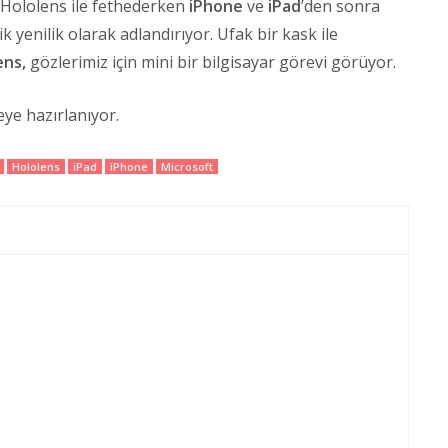
 Hololens ile fethederken
iPhone
ve
iPad
’den sonra
 yenilik olarak adlandırıyor. Ufak bir kask ile
ens,
gözlerimiz için mini bir bilgisayar görevi görüyor.
eye hazırlanıyor.
Hololens
iPad
iPhone
Microsoft