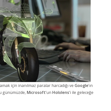
lamak için inanılmaz paralar harcadığı ve
Google
’ın
ğu günümüzde,
Microsoft
’un
Hololens
’i ile geleceğe