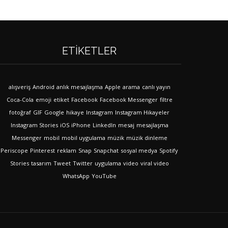
ETIKETLER
alışveriş
Android
anlık mesajlaşma
Apple
arama
canlı yayın
Coca-Cola
emoji
etiket
Facebook
Facebook Messenger
filtre
fotoğraf
GIF
Google
hikaye
Instagram
Instagram Hikayeler
Instagram Stories
iOS
iPhone
LinkedIn
mesaj
mesajlaşma
Messenger
mobil
mobil uygulama
müzik
müzik dinleme
Periscope
Pinterest
reklam
Snap
Snapchat
sosyal medya
Spotify
Stories
tasarım
Tweet
Twitter
uygulama
video
viral video
WhatsApp
YouTube