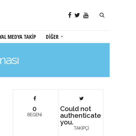
YAL MEDYA TAKİP
DİĞER
ması
0
Could not
authenticate
BEĞENİ
you.
TAKİPÇİ