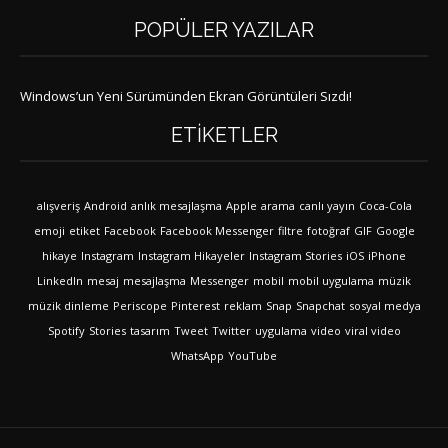
POPÜLER YAZILAR
Windows’un Yeni Sürümünden Ekran Görüntüleri Sızdı!
ETIKETLER
alışveriş
Android
anlık mesajlaşma
Apple
arama
canlı yayın
Coca-Cola
emoji
etiket
Facebook
Facebook Messenger
filtre
fotoğraf
GIF
Google
hikaye
Instagram
Instagram Hikayeler
Instagram Stories
iOS
iPhone
LinkedIn
mesaj
mesajlaşma
Messenger
mobil
mobil uygulama
müzik
müzik dinleme
Periscope
Pinterest
reklam
Snap
Snapchat
sosyal medya
Spotify
Stories
tasarım
Tweet
Twitter
uygulama
video
viral video
WhatsApp
YouTube