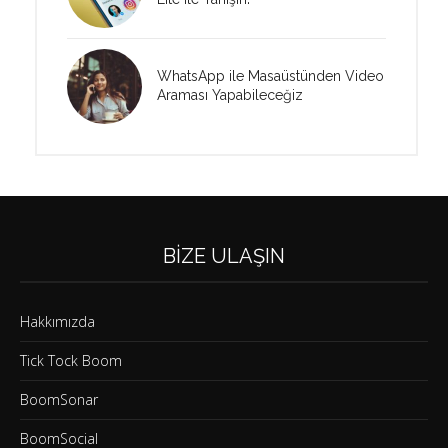
WhatsApp ile Masaüstünden Video
Araması Yapabileceğiz
BIZE ULAŞIN
Hakkımızda
Tick Tock Boom
BoomSonar
BoomSocial