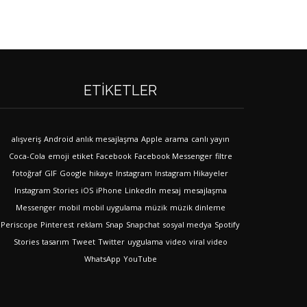
ETIKETLER
alışveriş
Android
anlık mesajlaşma
Apple
arama
canlı yayın
Coca-Cola
emoji
etiket
Facebook
Facebook Messenger
filtre
fotoğraf
GIF
Google
hikaye
Instagram
Instagram Hikayeler
Instagram Stories
iOS
iPhone
LinkedIn
mesaj
mesajlaşma
Messenger
mobil
mobil uygulama
müzik
müzik dinleme
Periscope
Pinterest
reklam
Snap
Snapchat
sosyal medya
Spotify
Stories
tasarım
Tweet
Twitter
uygulama
video
viral video
WhatsApp
YouTube