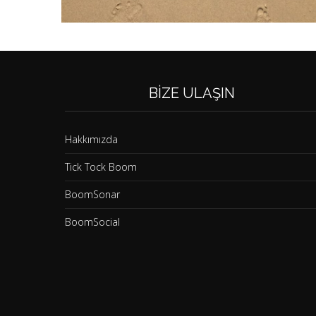
BIZE ULAŞIN
Hakkımızda
Tick Tock Boom
BoomSonar
BoomSocial