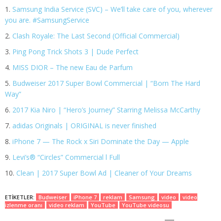
Samsung India Service (SVC) – We’ll take care of you, wherever
you are. #SamsungService
Clash Royale: The Last Second (Official Commercial)
Ping Pong Trick Shots 3 | Dude Perfect
MISS DIOR – The new Eau de Parfum
Budweiser 2017 Super Bowl Commercial | “Born The Hard
Way”
2017 Kia Niro | “Hero’s Journey” Starring Melissa McCarthy
adidas Originals | ORIGINAL is never finished
iPhone 7 — The Rock x Siri Dominate the Day — Apple
Levi’s® “Circles” Commercial l Full
Clean | 2017 Super Bowl Ad | Cleaner of Your Dreams
ETIKETLER:
Budweiser
iPhone 7
reklam
Samsung
video
video
izlenme oranı
video reklam
YouTube
YouTube videosu