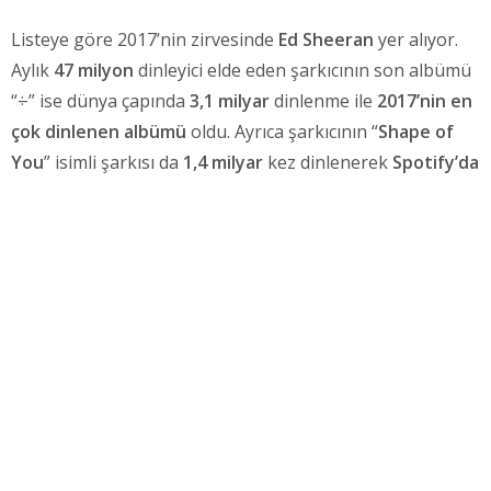
Listeye göre 2017’nin zirvesinde
Ed Sheeran
yer alıyor.
Aylık
47 milyon
dinleyici elde eden şarkıcının son albümü
“÷” ise dünya çapında
3,1 milyar
dinlenme ile
2017’nin en
çok dinlenen albümü
oldu. Ayrıca şarkıcının “
Shape of
You
” isimli şarkısı da
1,4 milyar
kez dinlenerek
Spotify’da
tüm zamanlar en çok dinlenen
şarkısı unvanını elde etti.