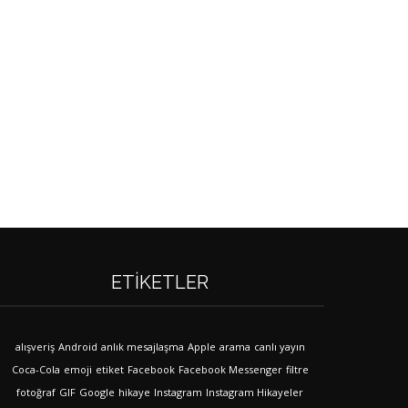
ETIKETLER
alışveriş
Android
anlık mesajlaşma
Apple
arama
canlı yayın
Coca-Cola
emoji
etiket
Facebook
Facebook Messenger
filtre
fotoğraf
GIF
Google
hikaye
Instagram
Instagram Hikayeler