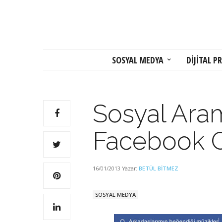
SOSYAL MEDYA
DİJİTAL PR
Sosyal Ara
Facebook 
16/01/2013
BETÜL BITMEZ
Yazar:
SOSYAL MEDYA