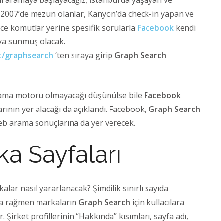
lı aramaya başlayacağız; İstanbul’da yaşayan ve
 2007’de mezun olanlar, Kanyon’da check-in yapan ve
ece komutlar yerine spesifik sorularla
Facebook
kendi
ıya sunmuş olacak.
t/graphsearch
‘ten sıraya girip
Graph Search
rama motoru olmayacağı düşünülse bile
Facebook
arının yer alacağı da açıklandı. Facebook,
Graph Search
 web arama sonuçlarına da yer verecek.
a Sayfaları
lar nasıl yararlanacak? Şimdilik sınırlı sayıda
sına rağmen markaların
Graph Search
için kullacılara
. Şirket profillerinin “Hakkında” kısımları, sayfa adı,