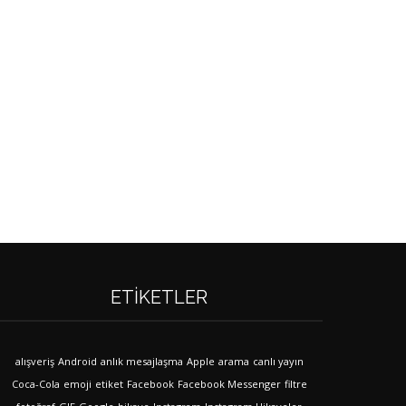
ETIKETLER
alışveriş
Android
anlık mesajlaşma
Apple
arama
canlı yayın
Coca-Cola
emoji
etiket
Facebook
Facebook Messenger
filtre