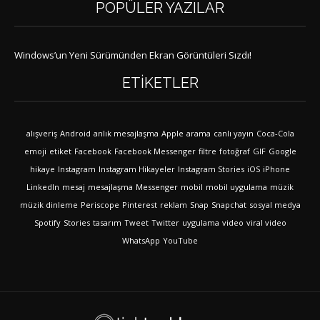
POPÜLER YAZILAR
Windows’un Yeni Sürümünden Ekran Görüntüleri Sızdı!
ETIKETLER
alışveriş
Android
anlık mesajlaşma
Apple
arama
canlı yayın
Coca-Cola
emoji
etiket
Facebook
Facebook Messenger
filtre
fotoğraf
GIF
Google
hikaye
Instagram
Instagram Hikayeler
Instagram Stories
iOS
iPhone
LinkedIn
mesaj
mesajlaşma
Messenger
mobil
mobil uygulama
müzik
müzik dinleme
Periscope
Pinterest
reklam
Snap
Snapchat
sosyal medya
Spotify
Stories
tasarım
Tweet
Twitter
uygulama
video
viral video
WhatsApp
YouTube