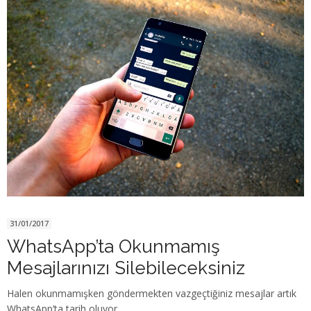
31/01/2017
WhatsApp’ta Okunmamış
Mesajlarınızı Silebileceksiniz
Halen okunmamışken göndermekten vazgeçtiğiniz mesajlar artık
WhatsApp’ta tarih oluyor.