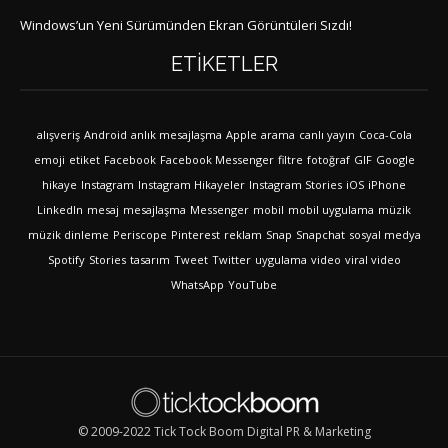
Windows’un Yeni Sürümünden Ekran Görüntüleri Sızdı!
ETIKETLER
alışveriş
Android
anlık mesajlaşma
Apple
arama
canlı yayın
Coca-Cola
emoji
etiket
Facebook
Facebook Messenger
filtre
fotoğraf
GIF
Google
hikaye
Instagram
Instagram Hikayeler
Instagram Stories
iOS
iPhone
LinkedIn
mesaj
mesajlaşma
Messenger
mobil
mobil uygulama
müzik
müzik dinleme
Periscope
Pinterest
reklam
Snap
Snapchat
sosyal medya
Spotify
Stories
tasarım
Tweet
Twitter
uygulama
video
viral video
WhatsApp
YouTube
© 2009-2022 Tick Tock Boom Digital PR & Marketing