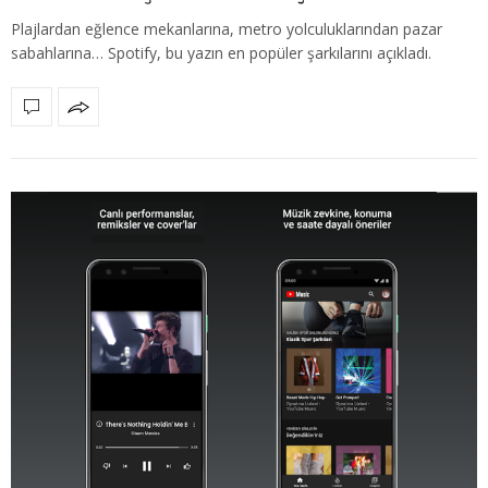
Plajlardan eğlence mekanlarına, metro yolculuklarından pazar
sabahlarına… Spotify, bu yazın en popüler şarkılarını açıkladı.