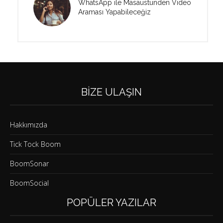
WhatsApp ile Masaüstünden Video
Araması Yapabileceğiz
BIZE ULAŞIN
Hakkımızda
Tick Tock Boom
BoomSonar
BoomSocial
POPÜLER YAZILAR