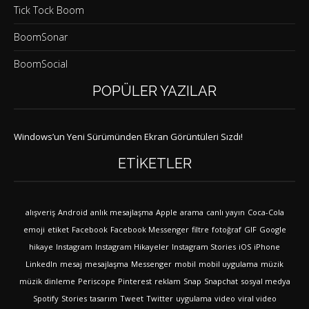
Tick Tock Boom
BoomSonar
BoomSocial
POPÜLER YAZILAR
Windows’un Yeni Sürümünden Ekran Görüntüleri Sızdı!
ETIKETLER
alışveriş
Android
anlık mesajlaşma
Apple
arama
canlı yayın
Coca-Cola
emoji
etiket
Facebook
Facebook Messenger
filtre
fotoğraf
GIF
Google
hikaye
Instagram
Instagram Hikayeler
Instagram Stories
iOS
iPhone
LinkedIn
mesaj
mesajlaşma
Messenger
mobil
mobil uygulama
müzik
müzik dinleme
Periscope
Pinterest
reklam
Snap
Snapchat
sosyal medya
Spotify
Stories
tasarım
Tweet
Twitter
uygulama
video
viral video