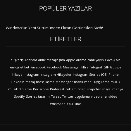
POPÜLER YAZILAR
Windows’un Yeni Sürümünden Ekran Görüntüleri Sızdı!
ETIKETLER
alışveriş
Android
anlık mesajlaşma
Apple
arama
canlı yayın
Coca-Cola
emoji
etiket
Facebook
Facebook Messenger
filtre
fotoğraf
GIF
Google
hikaye
Instagram
Instagram Hikayeler
Instagram Stories
iOS
iPhone
LinkedIn
mesaj
mesajlaşma
Messenger
mobil
mobil uygulama
müzik
müzik dinleme
Periscope
Pinterest
reklam
Snap
Snapchat
sosyal medya
Spotify
Stories
tasarım
Tweet
Twitter
uygulama
video
viral video
WhatsApp
YouTube