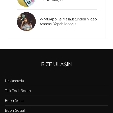
WhatsApp ile Masaüstünden Video
Araması Yapabileceğiz
BIZE ULAŞIN
Hakkımızda
Tick Tock Boom
BoomSonar
BoomSocial