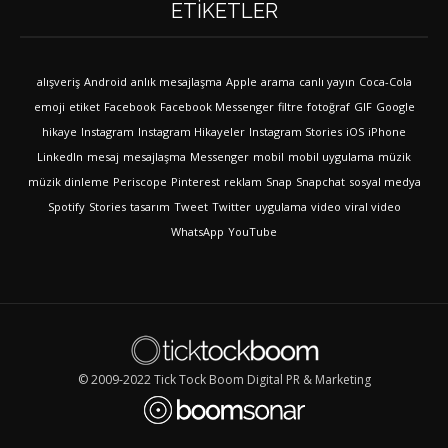
ETIKETLER
alışveriş
Android
anlık mesajlaşma
Apple
arama
canlı yayın
Coca-Cola
emoji
etiket
Facebook
Facebook Messenger
filtre
fotoğraf
GIF
Google
hikaye
Instagram
Instagram Hikayeler
Instagram Stories
iOS
iPhone
LinkedIn
mesaj
mesajlaşma
Messenger
mobil
mobil uygulama
müzik
müzik dinleme
Periscope
Pinterest
reklam
Snap
Snapchat
sosyal medya
Spotify
Stories
tasarım
Tweet
Twitter
uygulama
video
viral video
WhatsApp
YouTube
© 2009-2022 Tick Tock Boom Digital PR & Marketing