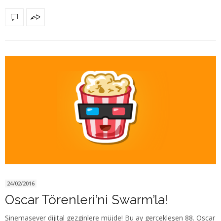
24/02/2016
Oscar Törenleri’ni Swarm’la!
Sinemasever dijital gezginlere müjde! Bu ay gerçekleşen 88. Oscar