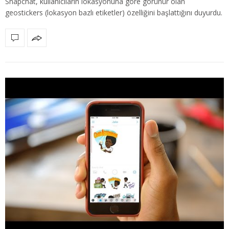
Snapchat, kullanıcıların lokasyonuna göre görünür olan
geostickers (lokasyon bazlı etiketler) özelliğini başlattığını duyurdu.