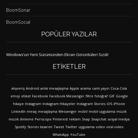
BoomSonar
BoomSocial
POPÜLER YAZILAR
Windows’un Yeni Sürümünden Ekran Görüntüleri Sızdı!
ETIKETLER
alışveriş
Android
anlık mesajlaşma
Apple
arama
canlı yayın
Coca-Cola
emoji
etiket
Facebook
Facebook Messenger
filtre
fotoğraf
GIF
Google
hikaye
Instagram
Instagram Hikayeler
Instagram Stories
iOS
iPhone
LinkedIn
mesaj
mesajlaşma
Messenger
mobil
mobil uygulama
müzik
müzik dinleme
Periscope
Pinterest
reklam
Snap
Snapchat
sosyal medya
Spotify
Stories
tasarım
Tweet
Twitter
uygulama
video
viral video
WhatsApp
YouTube