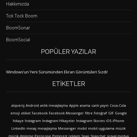
Hakkımızda
Tick Tock Boom
BoomSonar
BoomSocial
POPÜLER YAZILAR
Windows’un Yeni Sürümünden Ekran Görüntüleri Sızdı!
ETIKETLER
alışveriş
Android
anlık mesajlaşma
Apple
arama
canlı yayın
Coca-Cola
emoji
etiket
Facebook
Facebook Messenger
filtre
fotoğraf
GIF
Google
hikaye
Instagram
Instagram Hikayeler
Instagram Stories
iOS
iPhone
LinkedIn
mesaj
mesajlaşma
Messenger
mobil
mobil uygulama
müzik
müzik dinleme
Periscope
Pinterest
reklam
Snap
Snapchat
sosyal medya